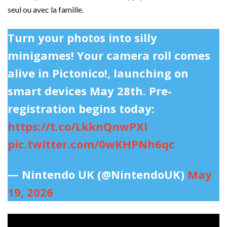
seul ou avec la famille.
Turn your photos into silly
minigames! Your camera roll comes
alive in Pictonico!, launching on
smart devices May 28th. Pre-
registration begins today:
https://t.co/LkknQnwPXl
pic.twitter.com/0wKHPNh6qc
— Nintendo UK (@NintendoUK)
May
19, 2026