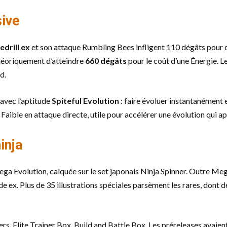
sive
edrill ex
et son attaque Rumbling Bees infligent 110 dégâts pour
théoriquement d’atteindre
660 dégâts
pour le coût d’une Énergie. 
d.
avec l’aptitude
Spiteful Evolution
: faire évoluer instantanément
ible en attaque directe, utile pour accélérer une évolution qui ap
inja
ega Evolution, calquée sur le set japonais Ninja Spinner. Outre Me
ex. Plus de 35 illustrations spéciales parsèment les rares, dont
ters, Elite Trainer Box, Build and Battle Box. Les préreleases avaien