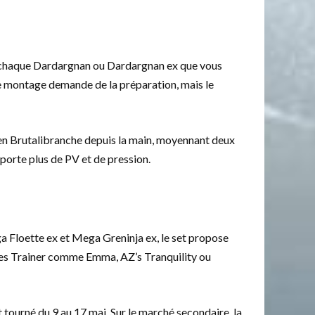
 chaque Dardargnan ou Dardargnan ex que vous
Le montage demande de la préparation, mais le
 en Brutalibranche depuis la main, moyennant deux
porte plus de PV et de pression.
ga Floette ex et Mega Greninja ex, le set propose
 des Trainer comme Emma, AZ’s Tranquility ou
t tourné du 9 au 17 mai. Sur le marché secondaire, la