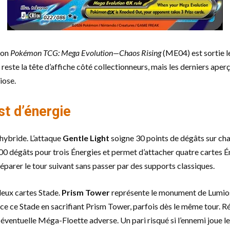
ion
Pokémon TCG: Mega Evolution—Chaos Rising
(ME04) est sortie l
te la tête d’affiche côté collectionneurs, mais les derniers aperç
iose.
st d’énergie
hybride. L’attaque
Gentle Light
soigne 30 points de dégâts sur ch
e 200 dégâts pour trois Énergies et permet d’attacher quatre cartes
parer le tour suivant sans passer par des supports classiques.
eux cartes Stade.
Prism Tower
représente le monument de Lumiose
e ce Stade en sacrifiant Prism Tower, parfois dès le même tour. R
ne éventuelle Méga-Floette adverse. Un pari risqué si l’ennemi joue 