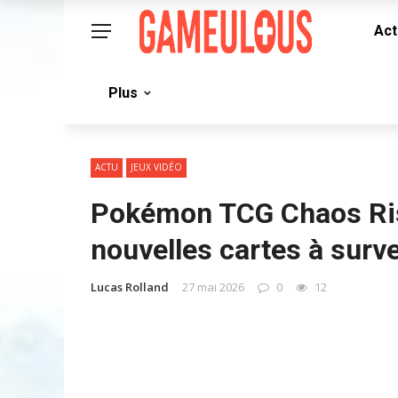
Act
Plus
ACTU
JEUX VIDÉO
Pokémon TCG Chaos Risi
nouvelles cartes à surve
Lucas Rolland
27 mai 2026
0
12