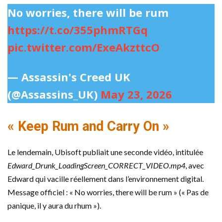
No worries, there will be rum
https://t.co/355phmRTGq
pic.twitter.com/ExeAkzttcO
— Assassin's Creed UK
(@Assassins_UK)
May 23, 2026
« Keep Rum and Carry On »
Le lendemain, Ubisoft publiait une seconde vidéo, intitulée
Edward_Drunk_LoadingScreen_CORRECT_VIDEO.mp4
, avec
Edward qui vacille réellement dans l’environnement digital.
Message officiel : « No worries, there will be rum » (« Pas de
panique, il y aura du rhum »).