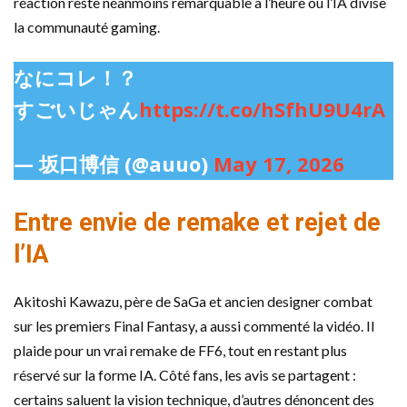
réaction reste néanmoins remarquable à l’heure où l’IA divise
la communauté gaming.
なにコレ！？
すごいじゃん
https://t.co/hSfhU9U4rA
— 坂口博信 (@auuo)
May 17, 2026
Entre envie de remake et rejet de
l’IA
Akitoshi Kawazu, père de SaGa et ancien designer combat
sur les premiers Final Fantasy, a aussi commenté la vidéo. Il
plaide pour un vrai remake de FF6, tout en restant plus
réservé sur la forme IA. Côté fans, les avis se partagent :
certains saluent la vision technique, d’autres dénoncent des