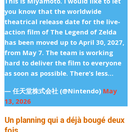
This is Miyamoto. I would like to let
you know that the worldwide
theatrical release date for the live-
action film of The Legend of Zelda
has been moved up to April 30, 2027,
from May 7. The team is working
hard to deliver the film to everyone
as soon as possible. There’s less…
— 任天堂株式会社 (@Nintendo)
May
13, 2026
Un planning qui a déjà bougé deux
fois